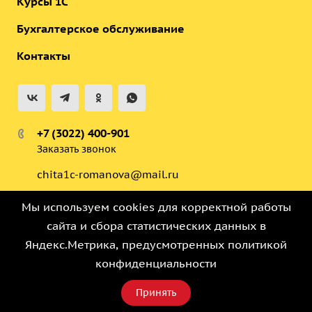
Курсы 1С
Бухгалтерское обслуживание
Контакты
+7 (3022) 400-901
Заказать звонок
chita1c-romanova@mail.ru
ул. Анохина 91, Бизнес-Центр,
Мы используем cookies для корректной работы
Корпус 2, этаж 7, офис 703, офис 707
сайта и сбора статистических данных в
Яндекс.Метрика, предусмотренных
политикой
© 2012 - 2026 "Романова и Ко"
конфиденциальности
Политика конфиденциальности
Принять
Версия для слабовидящих