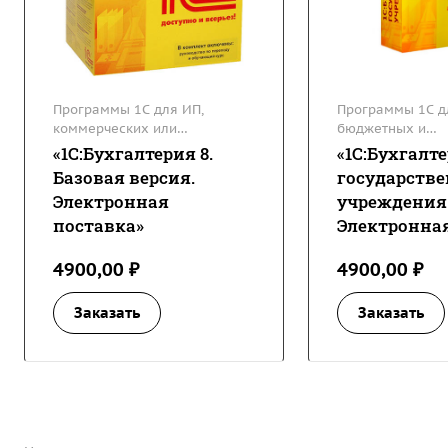
Программы 1С для ИП,
Программы 1С д
коммерческих или
бюджетных и
некоммерческих организаций
государственны
«1С:Бухгалтерия 8.
«1С:Бухгалт
Базовая версия.
государстве
Электронная
учреждения 
поставка»
Электронна
поставка»
4900,00 ₽
4900,00 ₽
Заказать
Заказать