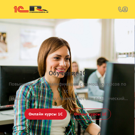
Обучение 1С
Повышайте свою квалификацию с помощью курсов по
1С!
Наши преподаватели гарантируют вам практический
опыт и глубокое понимание работы с программой,
чтобы вы могли максимально эффективно
Онлайн курсы 1С
Очные курсы 1С
использовать программы 1С!