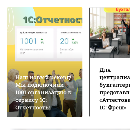
Для
Наш новый рекорд!
централи
Мы подключили
бухгалтер
1001 организацию к
представ
сервису 1С:
«Аттесто
Отчетность!
1С: Фреш»