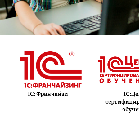
1С: Франчайзи
1С:Ц
сертифици
обуч