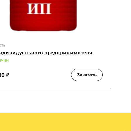
сть
ндивидуального предпринимателя
ичии
00 ₽
Заказать