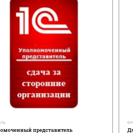
сть
От
омоченный представитель
Д