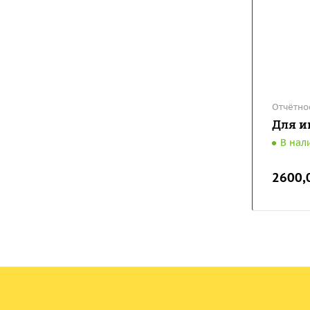
Отчётно
Для и
В нал
2600,