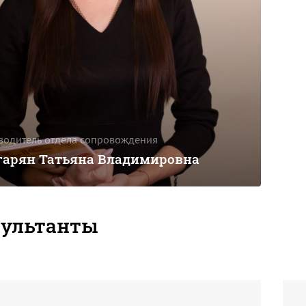
водитель отдела сопровождения
арян Татьяна Владимировна
сультанты