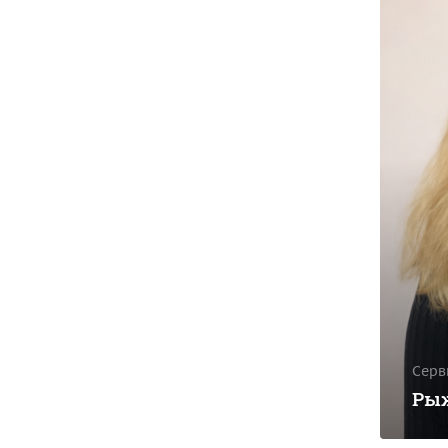
Серв
Рыж