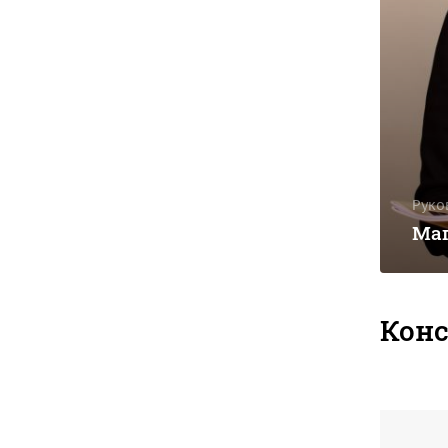
Руко
Маг
Кон