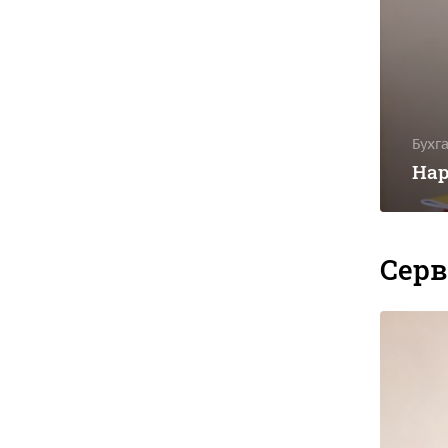
Бухг
Нар
Сер