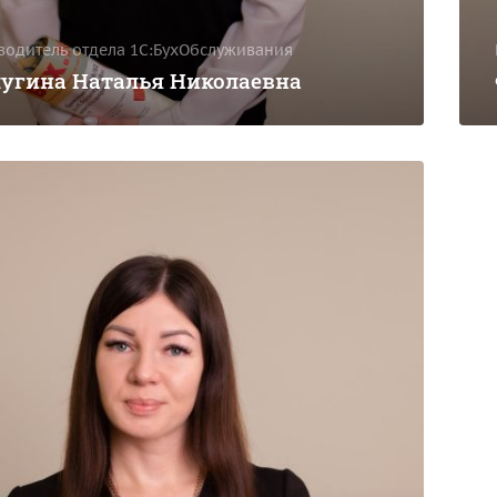
водитель отдела 1С:БухОбслуживания
угина Наталья Николаевна