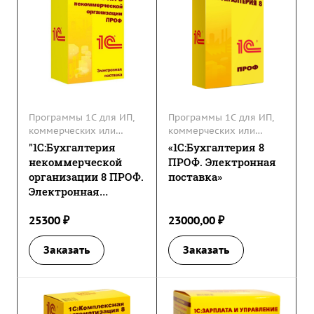
Программы 1С для ИП,
Программы 1С для ИП,
коммерческих или
коммерческих или
некоммерческих
некоммерческих
"1С:Бухгалтерия
«1С:Бухгалтерия 8
организаций
организаций
некоммерческой
ПРОФ. Электронная
организации 8 ПРОФ.
поставка»
Электронная
поставка"
25300 ₽
23000,00 ₽
Заказать
Заказать