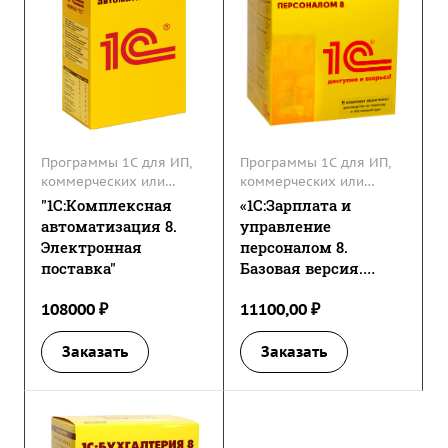
Программы 1С для ИП,
Программы 1С для ИП,
коммерческих или
коммерческих или
некоммерческих
некоммерческих
"1С:Комплексная
«1С:Зарплата и
организаций
организаций
автоматизация 8.
управление
Электронная
персоналом 8.
поставка"
Базовая версия.
Электронная
108000 ₽
11100,00 ₽
поставка»
Заказать
Заказать