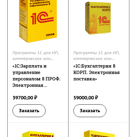
Программы 1С для ИП,
Программы 1С для ИП,
коммерческих или
коммерческих или
некоммерческих
некоммерческих
«1С:Зарплата и
«1С:Бухгалтерия 8
организаций
организаций
управление
КОРП. Электронная
персоналом 8 ПРОФ.
поставка»
Электронная
поставка»
39700,00 ₽
59000,00 ₽
Заказать
Заказать