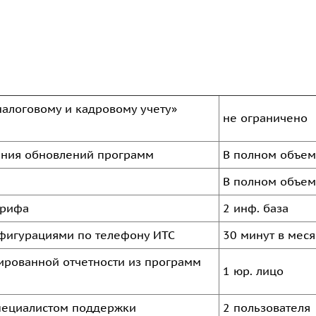
налоговому и кадровому учету»
не ограничено
ения обновлений программ
В полном объе
В полном объе
арифа
2 инф. база
нфигурациями по телефону ИТС
30 минут в мес
тированной отчетности из программ
1 юр. лицо
специалистом поддержки
2 пользователя