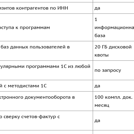
изитов контрагентов по ИНН
да
1
оступа к программам
информационна
база
 баз данных пользователей в
20 ГБ дисковой
квоты
опулярными программами 1С из любой
по запросу
й с методистами 1С
да
ектронного документооборота в
100 компл. док.
месяц
 сверку счетов-фактур с
да