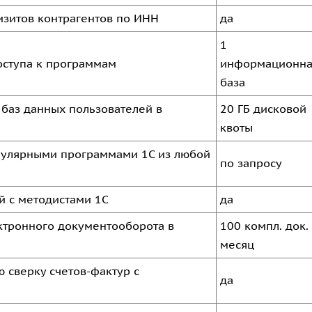
изитов контрагентов по ИНН
да
1
оступа к программам
информационна
база
 баз данных пользователей в
20 ГБ дисковой
квоты
опулярными программами 1С из любой
по запросу
й с методистами 1С
да
ектронного документооборота в
100 компл. док.
месяц
 сверку счетов-фактур с
да