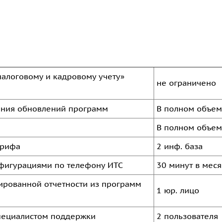
налоговому и кадровому учету»
не ограничено
ения обновлений программ
В полном объе
В полном объе
арифа
2 инф. база
нфигурациями по телефону ИТС
30 минут в мес
тированной отчетности из программ
1 юр. лицо
специалистом поддержки
2 пользователя